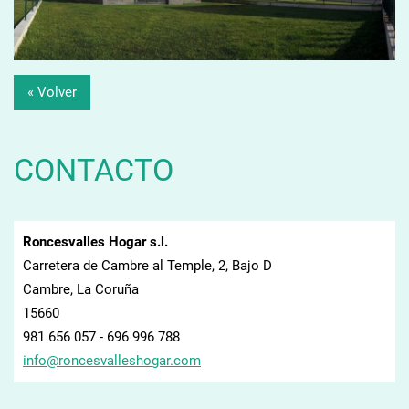
« Volver
CONTACTO
Roncesvalles Hogar s.l.
Carretera de Cambre al Temple, 2, Bajo D
Cambre, La Coruña
15660
981 656 057 - 696 996 788
info@ron
cesvalle
shogar.c
om